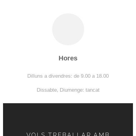
Hores
Dilluns a divendres: de 9.00 a 18.00
Dissabte,
Diumenge: tancat
VOLS TREBALLAR AMB